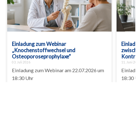
Einladung zum Webinar
Einladu
„Knochenstoffwechsel und
zwische
Osteoporoseprophylaxe“
Kontro
03. Juli 2026
11. Juni 202
Einladung zum Webinar am 22.07.2026 um
Einladu
18:30 Uhr
18:30 U
Previous
Next