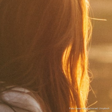
Foto:
Jonas Weckschmied
,
Unsplash