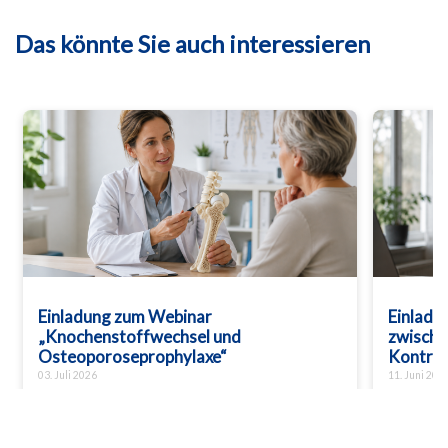
Das könnte Sie auch interessieren
Einladung zum Webinar
Einladu
„Knochenstoffwechsel und
zwische
Osteoporoseprophylaxe“
Kontro
03. Juli 2026
11. Juni 202
Einladung zum Webinar am 22.07.2026 um
Einladu
18:30 Uhr
18:30 U